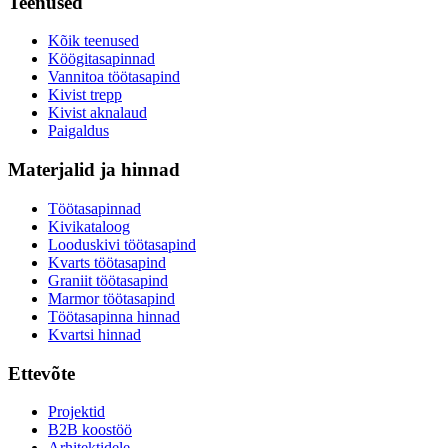
Teenused
Kõik teenused
Köögitasapinnad
Vannitoa töötasapind
Kivist trepp
Kivist aknalaud
Paigaldus
Materjalid ja hinnad
Töötasapinnad
Kivikataloog
Looduskivi töötasapind
Kvarts töötasapind
Graniit töötasapind
Marmor töötasapind
Töötasapinna hinnad
Kvartsi hinnad
Ettevõte
Projektid
B2B koostöö
Arhitektidele