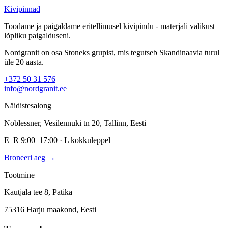
Kivipinnad
Toodame ja paigaldame eritellimusel kivipindu - materjali valikust
lõpliku paigalduseni.
Nordgranit on osa Stoneks grupist, mis tegutseb Skandinaavia turul
üle 20 aasta.
+372 50 31 576
info@nordgranit.ee
Näidistesalong
Noblessner, Vesilennuki tn 20, Tallinn, Eesti
E–R 9:00–17:00 · L kokkuleppel
Broneeri aeg →
Tootmine
Kautjala tee 8, Patika
75316 Harju maakond, Eesti