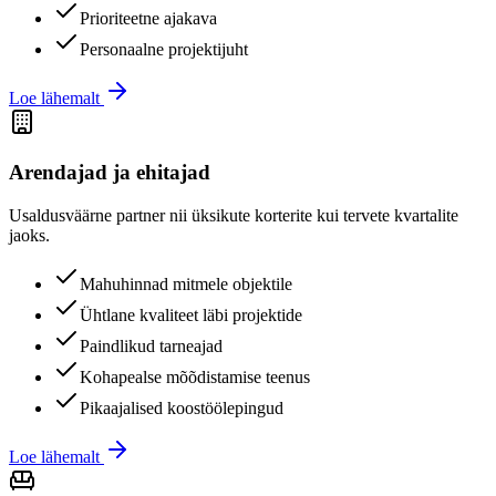
Prioriteetne ajakava
Personaalne projektijuht
Loe lähemalt
Arendajad ja ehitajad
Usaldusväärne partner nii üksikute korterite kui tervete kvartalite
jaoks.
Mahuhinnad mitmele objektile
Ühtlane kvaliteet läbi projektide
Paindlikud tarneajad
Kohapealse mõõdistamise teenus
Pikaajalised koostöölepingud
Loe lähemalt