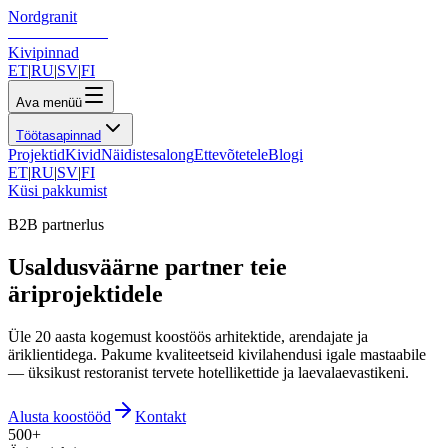
Nordgranit
Kivipinnad
ET
|
RU
|
SV
|
FI
Ava menüü
Töötasapinnad
Projektid
Kivid
Näidistesalong
Ettevõtetele
Blogi
ET
|
RU
|
SV
|
FI
Küsi pakkumist
B2B partnerlus
Usaldusväärne partner teie
äriprojektidele
Üle 20 aasta kogemust koostöös arhitektide, arendajate ja
äriklientidega. Pakume kvaliteetseid kivilahendusi igale mastaabile
— üksikust restoranist tervete hotellikettide ja laevalaevastikeni.
Alusta koostööd
Kontakt
500+