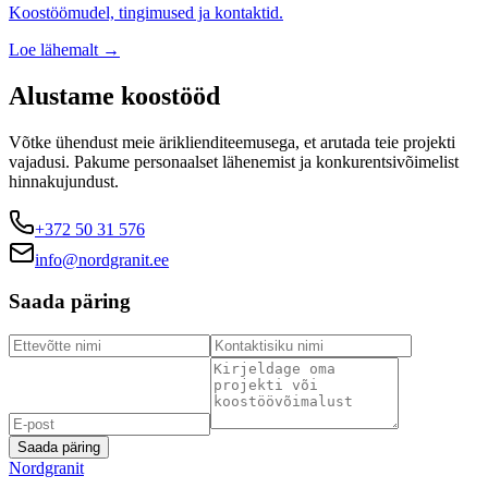
Koostöömudel, tingimused ja kontaktid.
Loe lähemalt →
Alustame koostööd
Võtke ühendust meie äriklienditeemusega, et arutada teie projekti
vajadusi. Pakume personaalset lähenemist ja konkurentsivõimelist
hinnakujundust.
+372 50 31 576
info@nordgranit.ee
Saada päring
Saada päring
Nordgranit