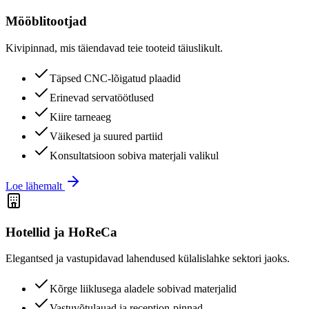
Mööblitootjad
Kivipinnad, mis täiendavad teie tooteid täiuslikult.
Täpsed CNC-lõigatud plaadid
Erinevad servatöötlused
Kiire tarneaeg
Väikesed ja suured partiid
Konsultatsioon sobiva materjali valikul
Loe lähemalt
Hotellid ja HoReCa
Elegantsed ja vastupidavad lahendused külalislahke sektori jaoks.
Kõrge liiklusega aladele sobivad materjalid
Vastuvõtulauad ja reception-pinnad