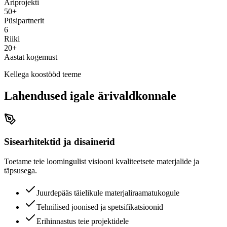
Äriprojekti
50+
Püsipartnerit
6
Riiki
20+
Aastat kogemust
Kellega koostööd teeme
Lahendused igale ärivaldkonnale
Sisearhitektid ja disainerid
Toetame teie loomingulist visiooni kvaliteetsete materjalide ja
täpsusega.
Juurdepääs täielikule materjaliraamatukogule
Tehnilised joonised ja spetsifikatsioonid
Erihinnastus teie projektidele