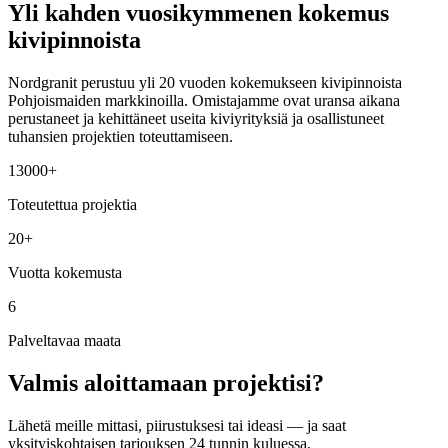
Yli kahden vuosikymmenen kokemus
kivipinnoista
Nordgranit perustuu yli 20 vuoden kokemukseen kivipinnoista
Pohjoismaiden markkinoilla. Omistajamme ovat uransa aikana
perustaneet ja kehittäneet useita kiviyrityksiä ja osallistuneet
tuhansien projektien toteuttamiseen.
13000+
Toteutettua projektia
20+
Vuotta kokemusta
6
Palveltavaa maata
Valmis aloittamaan projektisi?
Lähetä meille mittasi, piirustuksesi tai ideasi — ja saat
yksityiskohtaisen tarjouksen 24 tunnin kuluessa.