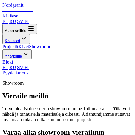
Nordgranit
Kivitasot
ET
|
RU
|
SV
|
FI
Avaa valikko
Kivitasot
Projektit
Kivet
Showroom
Yrityksille
Blogi
ET
|
RU
|
SV
|
FI
Pyydä tarjous
Showroom
Vieraile meillä
Tervetuloa Noblessnerin showroomiimme Tallinnassa — täällä voit
nähdä ja tunnustella materiaaleja oikeasti. Asiantuntijamme auttavat
löytämään oikean ratkaisun juuri sinun projektiisi.
Varaa aika showroom-vierailuun