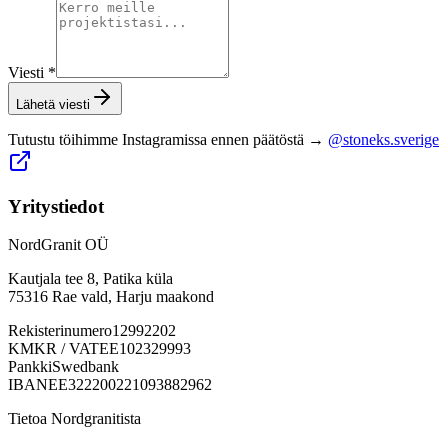
Viesti
*
Lähetä viesti
Tutustu töihimme Instagramissa ennen päätöstä
→
@stoneks.sverige
Yritystiedot
NordGranit OÜ
Kautjala tee 8, Patika küla
75316 Rae vald, Harju maakond
Rekisterinumero
12992202
KMKR / VAT
EE102329993
Pankki
Swedbank
IBAN
EE322200221093882962
Tietoa Nordgranitista