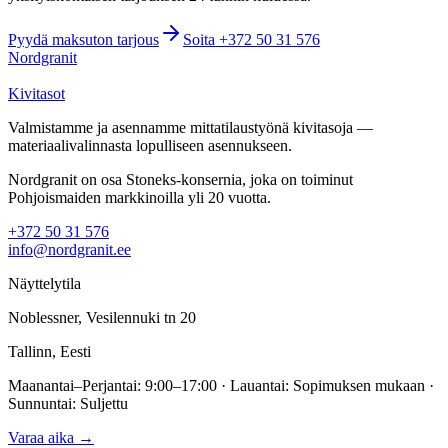
Pyydä maksuton tarjous
Soita +372 50 31 576
Nordgranit
Kivitasot
Valmistamme ja asennamme mittatilaustyönä kivitasoja —
materiaalivalinnasta lopulliseen asennukseen.
Nordgranit on osa Stoneks-konsernia, joka on toiminut
Pohjoismaiden markkinoilla yli 20 vuotta.
+372 50 31 576
info@nordgranit.ee
Näyttelytila
Noblessner, Vesilennuki tn 20
Tallinn, Eesti
Maanantai–Perjantai: 9:00–17:00 · Lauantai: Sopimuksen mukaan ·
Sunnuntai: Suljettu
Varaa aika →