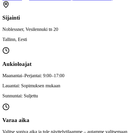
Sijainti
Noblessner, Vesilennuki tn 20
Tallinn, Eesti
Aukioloajat
Maanantai–Perjantai: 9:00–17:00
Lauantai: Sopimuksen mukaan
Sunnuntai: Suljettu
Varaa aika
Valitse sopiva aika ja tule näyttelytilaamme – autamme valitsemaan