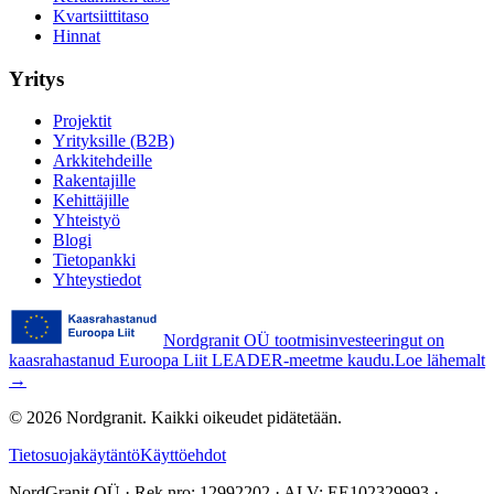
Kvartsiittitaso
Hinnat
Yritys
Projektit
Yrityksille (B2B)
Arkkitehdeille
Rakentajille
Kehittäjille
Yhteistyö
Blogi
Tietopankki
Yhteystiedot
Nordgranit OÜ tootmisinvesteeringut on
kaasrahastanud Euroopa Liit LEADER-meetme kaudu.
Loe lähemalt
→
©
2026
Nordgranit.
Kaikki oikeudet pidätetään.
Tietosuojakäytäntö
Käyttöehdot
NordGranit OÜ · Rek.nro: 12992202 · ALV: EE102329993 ·