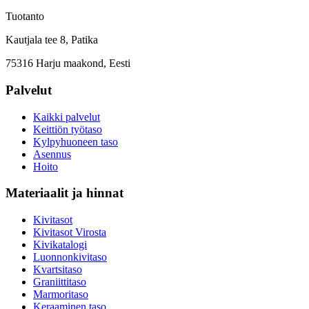
Tuotanto
Kautjala tee 8, Patika
75316 Harju maakond, Eesti
Palvelut
Kaikki palvelut
Keittiön työtaso
Kylpyhuoneen taso
Asennus
Hoito
Materiaalit ja hinnat
Kivitasot
Kivitasot Virosta
Kivikatalogi
Luonnonkivitaso
Kvartsitaso
Graniittitaso
Marmoritaso
Keraaminen taso