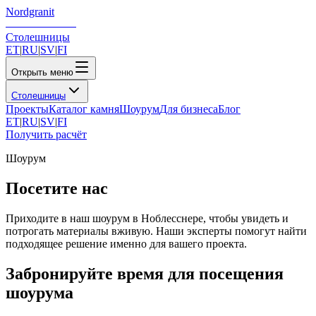
Nordgranit
Столешницы
ET
|
RU
|
SV
|
FI
Открыть меню
Столешницы
Проекты
Каталог камня
Шоурум
Для бизнеса
Блог
ET
|
RU
|
SV
|
FI
Получить расчёт
Шоурум
Посетите нас
Приходите в наш шоурум в Ноблесснере, чтобы увидеть и
потрогать материалы вживую. Наши эксперты помогут найти
подходящее решение именно для вашего проекта.
Забронируйте время для посещения
шоурума