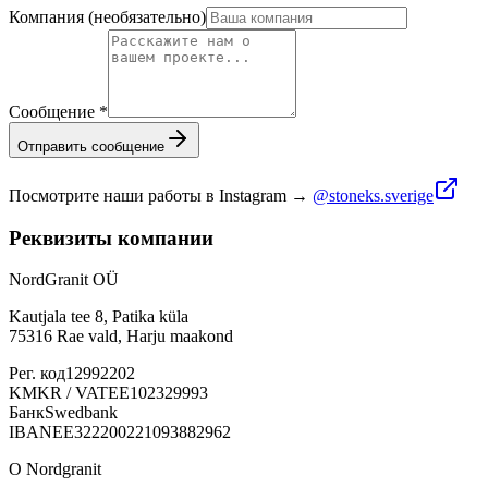
Компания (необязательно)
Сообщение
*
Отправить сообщение
Посмотрите наши работы в Instagram
→
@stoneks.sverige
Реквизиты компании
NordGranit OÜ
Kautjala tee 8, Patika küla
75316 Rae vald, Harju maakond
Рег. код
12992202
KMKR / VAT
EE102329993
Банк
Swedbank
IBAN
EE322200221093882962
О Nordgranit